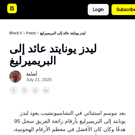
دليل
مقالات
احصائيات
Login
Subscrib
الجولة
وتوقعات
ليدز يونايتد عائد إلى البريميرليغ
Posts
Block 5
ليدز يونايتد عائد إلى
البريميرليغ
أسامة
July 21, 2025
بعد موسم استثنائي في التشامبيونشيب يعود ليدز
يونايتد إلى البريميرليغ بأرقام رائعة الفريق سجل 95
هدفًا وكان كان الأفضل في معظم الأرقام الهجومية،