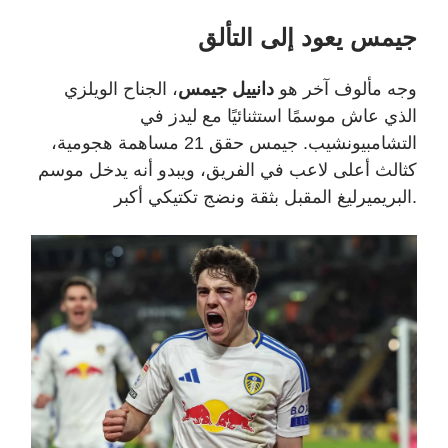
جيمس يعود إلى التألق
وجه مألوف آخر هو
دانييل جيمس
، الجناح الويلزي
الذي عاش موسمًا استثنائيًا مع ليدز في
التشامبيونشيب. جيمس حقق
21
مساهمة هجومية،
كثالث أعلى لاعب في الفريق، ويبدو أنه يدخل موسم
.
البريميرليغ المقبل بثقة ونضج تكتيكي أكبر