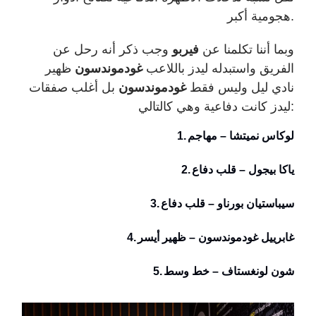
.
هجومية أكبر
وبما أننا تكلمنا عن
فيربو
وجب ذكر أنه رحل عن
الفريق واستبدله ليدز باللاعب
غودموندسون
ظهير
نادي ليل وليس فقط
غودموندسون
بل أغلب صفقات
ليدز كانت دفاعية وهي كالتالي:
لوكاس نميتشا – مهاجم
1.
ياكا بيجول – قلب دفاع
2.
سيباستيان بورناو – قلب دفاع
3.
غابرييل غودموندسون – ظهير أيسر
4.
شون لونغستاف – خط وسط
5.