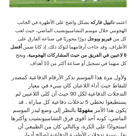
اعتمد
دانييل فاركه
بشكل واضح على الأظهرة في الجانب
الهجومي خلال موسم التشامبيونشيب الماضي، حيث لعب
كل من
فيربو وبوجل
دورًا محوريًا في صناعة الفارق على
الأطراف. وقد جاءت أرقامهما لتؤكد ذلك، إذ كانا ضمن
أفضل
6 لاعبين في الفريق من حيث المشاركات الهجومية
، ونجح
كل منهما في تسجيل أو صناعة أكثر من 10 أهداف
ولأول مرة هذا الموسم نذكر الأرقام الدفاعية كمصدر
للنقاط حيث أداء اللاعبان كان سيء في معيار
التدخلات الدفاعية لكل 90 حيث أن كلى اللاعبين لم
يستطيعوا تخطي 5 تدخلات دفاعية كل مباراة ، قد
يكون هذا الأمر
مفهومًا
بالنظر إلى وضع ليدز الموسم
الماضي، كونه أحد أقوى فرق التشامبيونشيب وأكثرها
استحواذًا على الكرة، وبالتالي كان من الطبيعي أن
تقل نسبة تدخلات الأظهرة الدفاعية لصالح أدوار