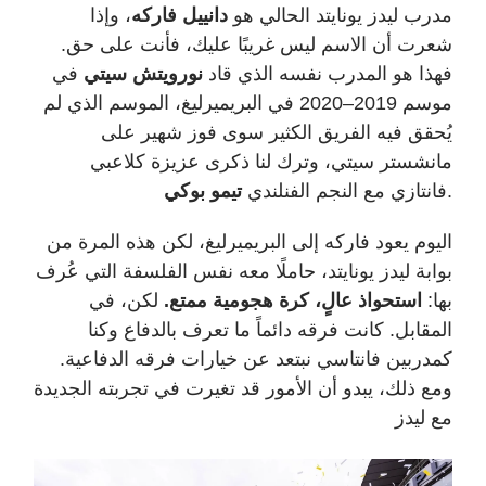
مدرب ليدز يونايتد الحالي هو
دانييل فاركه
، وإذا
شعرت أن الاسم ليس غريبًا عليك، فأنت على حق.
فهذا هو المدرب نفسه الذي قاد
نورويتش سيتي
في
موسم 2019–2020 في البريميرليغ، الموسم الذي لم
يُحقق فيه الفريق الكثير سوى فوز شهير على
مانشستر سيتي، وترك لنا ذكرى عزيزة كلاعبي
.
فانتازي مع النجم الفنلندي
تيمو بوكي
اليوم يعود فاركه إلى البريميرليغ، لكن هذه المرة من
بوابة ليدز يونايتد، حاملًا معه نفس الفلسفة التي عُرف
بها
:
استحواذ عالٍ، كرة هجومية ممتع.
لكن، في
المقابل. كانت فرقه دائماً ما تعرف بالدفاع وكنا
كمدربين فانتاسي نبتعد عن خيارات فرقه الدفاعية.
ومع ذلك، يبدو أن الأمور قد تغيرت في تجربته الجديدة
مع ليدز