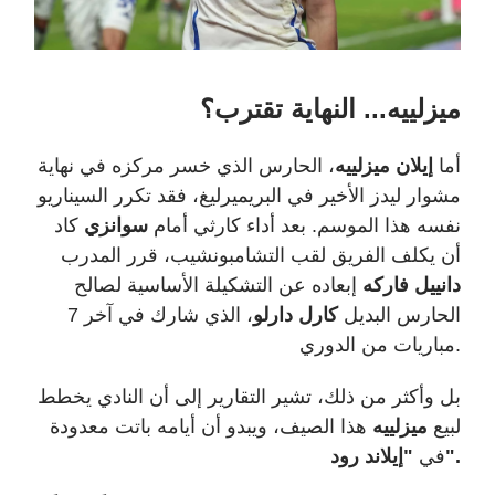
ميزلييه... النهاية تقترب؟
أما
إيلان ميزلييه
، الحارس الذي خسر مركزه في نهاية
مشوار ليدز الأخير في البريميرليغ، فقد تكرر السيناريو
نفسه هذا الموسم. بعد أداء كارثي أمام
سوانزي
كاد
أن يكلف الفريق لقب التشامبونشيب، قرر المدرب
دانييل فاركه
إبعاده عن التشكيلة الأساسية لصالح
الحارس البديل
كارل دارلو
، الذي شارك في آخر 7
.
مباريات من الدوري
بل وأكثر من ذلك، تشير التقارير إلى أن النادي يخطط
لبيع
ميزلييه
هذا الصيف، ويبدو أن أيامه باتت معدودة
".
في
"إيلاند رود