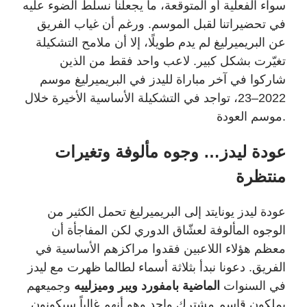
سواء الفعلية أو المتوقعة، ما يجعلنا نسلط الضوء عليه
في تحضيراتنا لقبل الموسم. ورغم أن غياب الفريق
عن البريميرليغ لم يدم طويلًا، إلا أن ملامح التشكيلة
تغيّرت بشكل كبير. لاعب واحد فقط من الذين
شاركوا في آخر مباراة لليدز في البريميرليغ موسم
2022–23، تواجد في التشكيلة الأساسية الأخيرة خلال
.
موسم العودة
عودة ليدز… وجوه مألوفة وتغيرات
منتظرة
عودة ليدز يونايتد إلى البريميرليغ تحمل الكثير من
الوجوه المألوفة لعشّاق الدوري لكن المفاجأة أن
معظم هؤلاء اللاعبين فقدوا مراكزهم الأساسية في
الفريق. دعونا نبدأ بثلاثة أسماء لطالما ظهرت مع ليدز
في السنوات
الماضية بامفورد ويبر وميزلييه
وجميعهم
يملكون قاسم مشترك واحد وهو أنهم غالباً سيكونون