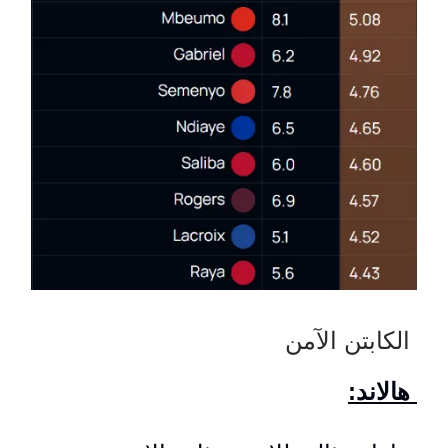
الكابتن الآمن
:هالاند