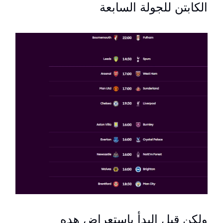
الكابتن للجولة السابعة
ولكن قبل البدأ بإستعراض هده