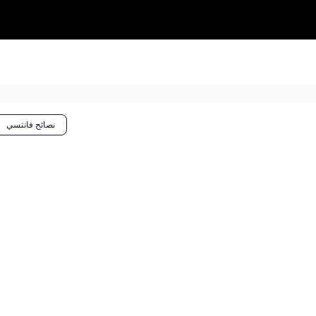
لات
احصائيات وتوقعات
نصائح فانتسي